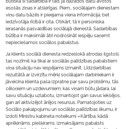
būtiska šī sadarbība ir tad, ja dažādos datu avotos
esošās ziņas ir atšķirīgas. Piem., sociālajam dienestam
viņu datu bāzēs ir pieejama viena informācija, bet
iedzīvotāja rīcībā ir cita. Otrkārt, tā ir personiska
ierašanās pašvaldības sociālajā dienestā. Sadarbības
būtība ir maksimāli ātri nodrošināt iespēju saņemt
nepieciešamos sociālos pabalstus.
Ja klients sociālā dienesta redzeslokā atrodas ilgstoši,
tas nozīmē, ka tikai ar sociālās palīdzības pabalstiem
viņa situāciju nav iespējams izmainīt. Līdzdarbības
rezultātā ar izvirzītu mērķi sociālajam darbiniekam ir
jāveicina klienta paša izpratne par savu problēmu, tās
cēloņiem un uzdevumiem, kas viņam būtu jādara, lai
savu situāciju uzlabotu, izmantojot gan savus iekšējos,
gan arī aktivizējot ārējos resursus. Pamatojoties uz
Sociālo pakalpojumu un sociālās palīdzības likumu, ir
izdoti Ministru kabineta noteikumi «Kārtība, kādā
aprēķināms, piešķirams, izmaksājams pabalsts