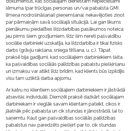
dokumentus, kas sociālajam dienestam nepieciešami
lēmuma (par trūcīgas personas un/vai pabalsta GMI
līmeņa nodrošināšanai) pieņemšanai, nekavējoties ziņot
par pārmaiņām savā sociālajā situācijā. Lai gan likums
pienākumu piedalīties līdzdarbības pasākumos noteica
jau pirms šiem grozījumiem, līdz šim nereti pašvaldību
sociālie darbinieki uzskatīja, ka līdzdarbība ir tikai fizisks
darbs (grāvju rakšana, sniega tīrīšana, u. c.). Tāpat
praksē bija gadījumi, kad sociālajiem darbiniekiem šķita,
ka pašvaldības sociālās palīdzības pabalstu piešķiršanu
un izmaksu var atlikt līdz brīdim, kad klients būs izpildījis
visu tam uzliktā darba apjomu.
Ar katru no klientiem sociālajiem darbiniekiem ir jāstrādā
atsevišķi, individuāli. Diemžēl praksē dažkārt sociālajam
darbiniekam ir vieglāk savam klientam pateikt, cikos ir
jāatnāk pēc pabalsta un cik stundas ir jānostrādā, lai to
saņemtu. Kaut gan pašvaldības sociālās palīdzības
pabalstus nav paredzēts piešķirt par to, cik stundas