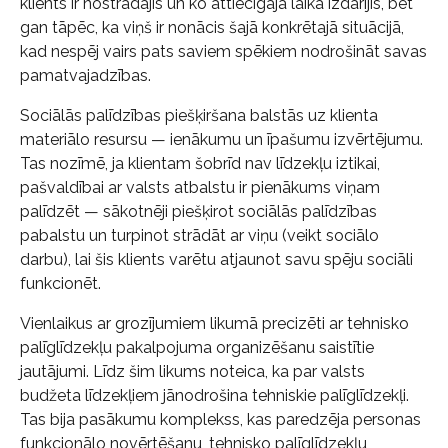
klients ir nostrādājis un ko attiecīgajā laikā izdarījis, bet
gan tāpēc, ka viņš ir nonācis šajā konkrētajā situācijā,
kad nespēj vairs pats saviem spēkiem nodrošināt savas
pamatvajadzības.
Sociālās palīdzības piešķiršana balstās uz klienta
materiālo resursu — ienākumu un īpašumu izvērtējumu.
Tas nozīmē, ja klientam šobrīd nav līdzekļu iztikai,
pašvaldībai ar valsts atbalstu ir pienākums viņam
palīdzēt — sākotnēji piešķirot sociālās palīdzības
pabalstu un turpinot strādāt ar viņu (veikt sociālo
darbu), lai šis klients varētu atjaunot savu spēju sociāli
funkcionēt.
Vienlaikus ar grozījumiem likumā precizēti ar tehnisko
palīglīdzekļu pakalpojuma organizēšanu saistītie
jautājumi. Līdz šim likums noteica, ka par valsts
budžeta līdzekļiem jānodrošina tehniskie palīglīdzekļi.
Tas bija pasākumu komplekss, kas paredzēja personas
funkcionālo novērtēšanu, tehnisko palīglīdzekļu