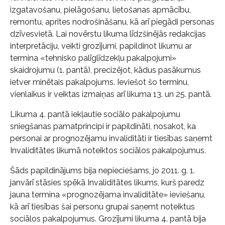
izgatavošanu, pielāgošanu, lietošanas apmācību,
remontu, aprites nodrošināšanu, kā arī piegādi personas
dzīvesvietā. Lai novērstu likuma līdzšinējās redakcijas
interpretāciju, veikti grozījumi, papildinot likumu ar
termina «tehnisko palīglīdzekļu pakalpojumi»
skaidrojumu (1. pantā), precizējot, kādus pasākumus
ietver minētais pakalpojums. Ieviešot šo terminu,
vienlaikus ir veiktas izmaiņas arī likuma 13. un 25. pantā.
Likuma 4. pantā iekļautie sociālo pakalpojumu
sniegšanas pamatprincipi ir papildināti, nosakot, ka
personai ar prognozējamu invaliditāti ir tiesības saņemt
Invaliditātes likumā noteiktos sociālos pakalpojumus.
Šāds papildinājums bija nepieciešams, jo 2011. g. 1.
janvārī stāsies spēkā Invaliditātes likums, kurš paredz
jauna termina «prognozējama invaliditāte» ieviešanu,
kā arī tiesības šai personu grupai saņemt noteiktus
sociālos pakalpojumus. Grozījumi likuma 4. pantā bija