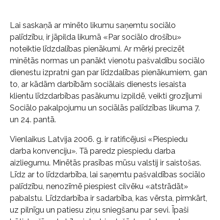
Lai saskaņā ar minēto likumu saņemtu sociālo
palīdzību, ir jāpilda likumā «Par sociālo drošību»
noteiktie līdzdalības pienākumi. Ar mērķi precizēt
minētās normas un panākt vienotu pašvaldību sociālo
dienestu izpratni gan par līdzdalības pienākumiem, gan
to, ar kādām darbībām sociālais dienests iesaista
klientu līdzdarbības pasākumu izpildē, veikti grozījumi
Sociālo pakalpojumu un sociālās palīdzības likuma 7.
un 24. pantā.
Vienlaikus Latvija 2006. g. ir ratificējusi «Piespiedu
darba konvenciju». Tā paredz piespiedu darba
aizliegumu. Minētās prasības mūsu valstij ir saistošas.
Līdz ar to līdzdarbība, lai saņemtu pašvaldības sociālo
palīdzību, nenozīmē piespiest cilvēku «atstrādāt»
pabalstu. Līdzdarbība ir sadarbība, kas vērsta, pirmkārt,
uz pilnīgu un patiesu ziņu sniegšanu par sevi. Īpaši