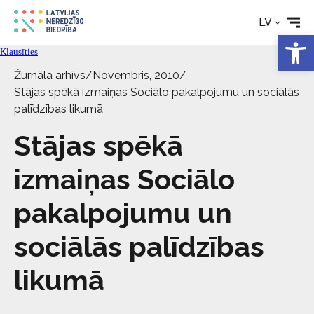
Aktualitātes
LV
Open 
Klausīties
Pakalpojumi
Žurnāla arhīvs
/
Novembris, 2010
/
Stājas spēkā izmaiņas Sociālo pakalpojumu un sociālās
Par biedrību
palīdzības likumā
Stājas spēkā
Kontakti
izmaiņas Sociālo
pakalpojumu un
sociālās palīdzības
likumā