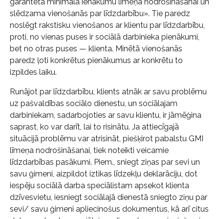
garantētā minimālā ienākumu līmeņa nodrošināšanai un
slēdzama vienošanās par līdzdarbību». Tie paredz
noslēgt rakstisku vienošanos ar klientu par līdzdarbību,
proti, no vienas puses ir sociālā darbinieka pienākumi,
bet no otras puses — klienta. Minētā vienošanās
paredz ļoti konkrētus pienākumus ar konkrētu to
izpildes laiku.
Runājot par līdzdarbību, klients atnāk ar savu problēmu
uz pašvaldības sociālo dienestu, un sociālajam
darbiniekam, sadarbojoties ar savu klientu, ir jāmēģina
saprast, ko var darīt, lai to risinātu. Ja attiecīgajā
situācijā problēmu var atrisināt, piešķirot pabalstu GMI
līmeņa nodrošināšanai, tiek noteikti veicamie
līdzdarbības pasākumi. Piem., sniegt ziņas par sevi un
savu ģimeni, aizpildot iztikas līdzekļu deklarāciju, dot
iespēju sociālā darba speciālistam apsekot klienta
dzīvesvietu, iesniegt sociālajā dienestā sniegto ziņu par
sevi/ savu ģimeni apliecinošus dokumentus, kā arī citus