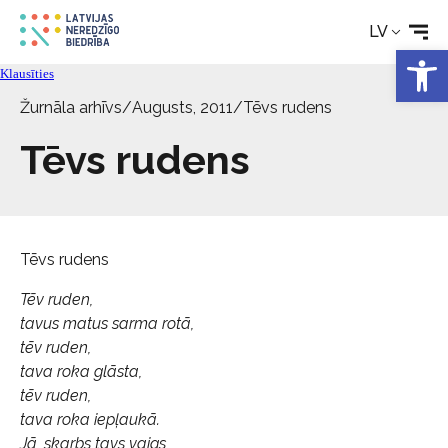
LV
Rehabilitācija
Open 
Klausīties
Žurnāla arhīvs
/
Augusts, 2011
/
Tēvs rudens
Tehniskie palīglīdzekļi
Tēvs rudens
Aktualitātes
Pakalpojumi
Tēvs rudens
Par biedrību
Tēv ruden,
tavus matus sarma rotā,
tēv ruden,
Kontakti
tava roka glāsta,
tēv ruden,
tava roka iepļaukā.
Jā, skarbs tavs vaigs,