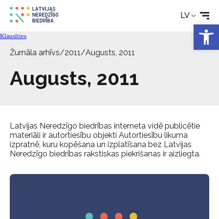
Aktualitātes
LV
Open 
Klausīties
Pakalpojumi
Žurnāla arhīvs
/
2011
/
Augusts, 2011
Augusts, 2011
Par biedrību
Kontakti
Latvijas Neredzīgo biedrības interneta vidē publicētie
materiāli ir autortiesību objekti Autortiesību likuma
izpratnē, kuru kopēšana un izplatīšana bez Latvijas
Neredzīgo biedrības rakstiskas piekrišanas ir aizliegta.