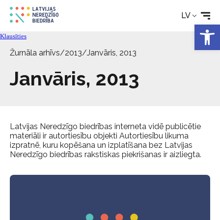
Aktualitātes
LV
Open 
Klausīties
Pakalpojumi
Žurnāla arhīvs
/
2013
/
Janvāris, 2013
Janvāris, 2013
Par biedrību
Kontakti
Latvijas Neredzīgo biedrības interneta vidē publicētie
materiāli ir autortiesību objekti Autortiesību likuma
izpratnē, kuru kopēšana un izplatīšana bez Latvijas
Neredzīgo biedrības rakstiskas piekrišanas ir aizliegta.