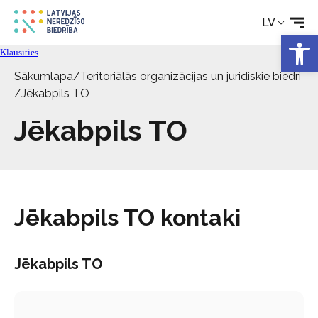
LV
Kontakti
Open 
Klausīties
Sākumlapa
/
Teritoriālās organizācijas un juridiskie biedri
/
Jēkabpils TO
Jēkabpils TO
Jēkabpils TO kontaki
Jēkabpils TO