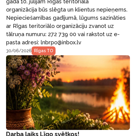
gada 10. jūlijam Rīgas teritoriālā
organizācija būs slēgta un klientus nepieņems.
Nepieciešamības gadījumā, lūgums sazināties
ar Rīgas teritoriālo organizāciju zvanot uz
tālruņa numuru: 272 739 00 vai rakstot uz e-
pasta adresi: lnbrpo@inbox.lv
30/06/2026
Rīgas TO
Darba laiks Līgo svētkos!