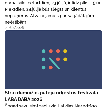
darba laiks ceturtdien, 23.jūlijā, ir līdz plkst.15:00
Piektdien, 24.jūlijā būs slēgts un klientus
nepieņems. Atvainojamies par sagādātajām
neērtībām!
23/07/2026
Strazdumuižas pūtēju orķestris festivālā
LABA DABA 2026
Šogad savu simtgadi svin Latvijas Neredzīgo