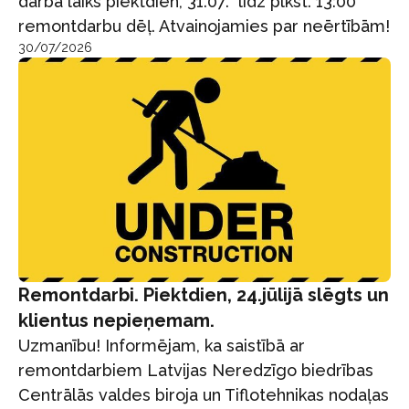
darba laiks piektdien, 31.07. līdz plkst. 13:00
remontdarbu dēļ. Atvainojamies par neērtībām!
30/07/2026
Remontdarbi. Piektdien, 24.jūlijā slēgts un
klientus nepieņemam.
Uzmanību! Informējam, ka saistībā ar
remontdarbiem Latvijas Neredzīgo biedrības
Centrālās valdes biroja un Tiflotehnikas nodaļas