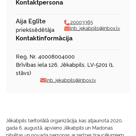
Kontaktpersona
Aija Eglīte
20003365
lnb_jekabpils@inbox.lv
priekšsēdētāja
Kontaktinformācija
Reģ. Nr. 40008004000
Brīvības iela 126, Jēkabpils, LV-5201 (1.
stāvs)
lnb_jekabpils@inbox.lv
Jēkabpils teritoriālā organizācija, kas atjaunota 2020.
gada 6. augustā, apvieno Jēkabpils un Madonas
pilsētas un novada personas ar redzes traucējumiem.