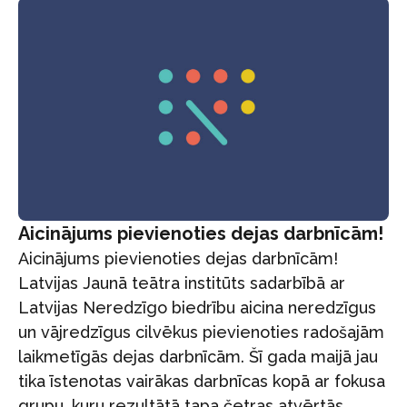
Aicinājums pievienoties dejas darbnīcām!
Aicinājums pievienoties dejas darbnīcām!
Latvijas Jaunā teātra institūts sadarbībā ar
Latvijas Neredzīgo biedrību aicina neredzīgus
un vājredzīgus cilvēkus pievienoties radošajām
laikmetīgās dejas darbnīcām. Šī gada maijā jau
tika īstenotas vairākas darbnīcas kopā ar fokusa
grupu, kuru rezultātā tapa četras atvērtās