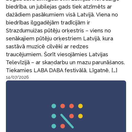
biedrība, un jubilejas gads tiek atzīmēts ar
dažādiem pasākumiem visā Latvijā. Viena no
biedrības ilggadējām tradīcijām ir
Strazdumuižas pūtēju orķestris – viens no
senākajiem pūtēju orķestriem Latvijā, kura
sastāvā muzicē cilvēki ar redzes
traucējumiem. Šorīt viesojāmies Latvijas
Televīzijā – ar skaņdarbu un mazu parunāšanos.
Tiekamies LABA DABA festivālā, Līgatnē, […]
14/07/2026