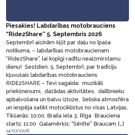
Piesakies! Labdarības motobrauciens
“Ride2Share” 5. Septembris 2026
Septembrī aicinām kļūt par daļu no īpaša
notikuma, – labdarības motobraucienam
“Ride2Share”, lai kopīgi radītu neaizmirstamu
dienu! Sestdien, 5, Septembrī, par tradīciju
kļuvušais labdarības motobrauciens
RIDE2SHARE – Tevi sagaida: muzikāli
priekšnesumi, dažādas aktivitātes, dalībnieku
apbalvošana un balvu izloze, lieliska atmosfēra
un iespēja satikt motociklistus no visas Latvijas.
Tikšanās: 10:00, Braila iela 3, Rīga Brauciena
starts: 11:00 Galamērķis: “Sēnīte” Braucam […]
14/07/2026