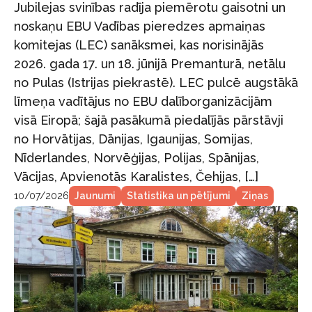
Jubilejas svinības radīja piemērotu gaisotni un
noskaņu EBU Vadības pieredzes apmaiņas
komitejas (LEC) sanāksmei, kas norisinājās
2026. gada 17. un 18. jūnijā Premanturā, netālu
no Pulas (Istrijas piekrastē). LEC pulcē augstākā
līmeņa vadītājus no EBU dalīborganizācijām
visā Eiropā; šajā pasākumā piedalījās pārstāvji
no Horvātijas, Dānijas, Igaunijas, Somijas,
Nīderlandes, Norvēģijas, Polijas, Spānijas,
Vācijas, Apvienotās Karalistes, Čehijas, […]
10/07/2026
Jaunumi
Statistika un pētījumi
Ziņas